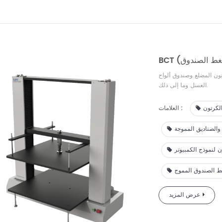
تون المضلع وصندوق ألواح
العسل وما إلى ذلك.
لكرتون
العلامات :
والصناديق المموجة
 لنموذج الكمبيوتر
ط الصندوق المموج
عرض المزيد