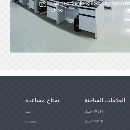
No. 3 Linjiang Road, Huangpu Dis
عنوان :
China
العلامات الساخنة
تحتاج مساعدة
اختبار WVTR
بيت
اختبار MVTR
منتجات