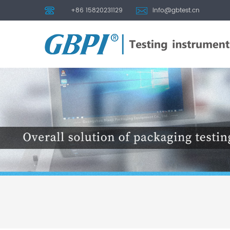
+86 15820231129
info@gbtest.cn