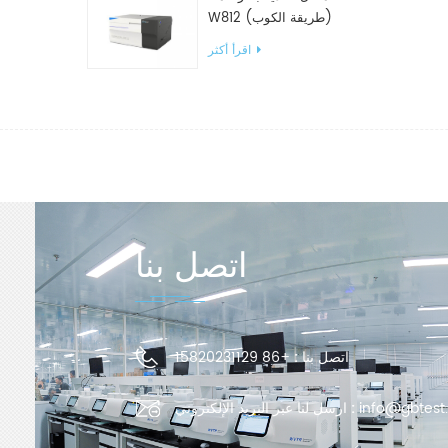
W812 (طريقة الكوب)
معدات اختبار WVTR للتغليف
اقرأ أكثر
اتصل بنا
اتصل بنا :
+86 15820231129
info@gbtest
ارسل لنا عبر البريد الإلكتروني :