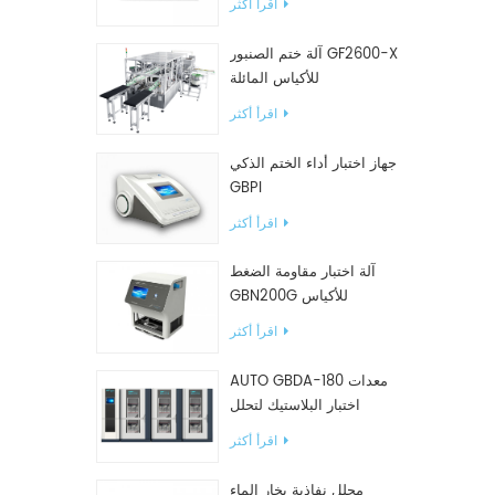
اقرأ أكثر
آلة ختم الصنبور GF2600-X
للأكياس المائلة
اقرأ أكثر
جهاز اختبار أداء الختم الذكي
GBPI
اقرأ أكثر
آلة اختبار مقاومة الضغط
GBN200G للأكياس
البلاستيكية
اقرأ أكثر
AUTO GBDA-180 معدات
اختبار البلاستيك لتحلل
السماد
اقرأ أكثر
محلل نفاذية بخار الماء