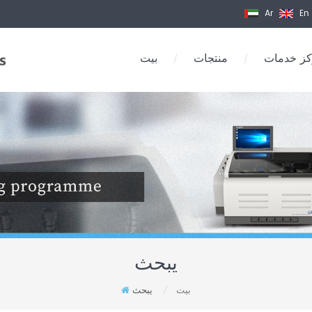
Ar
En
ز خدمات
منتجات
بيت
/
/
يبحث
بيت
يبحث
/