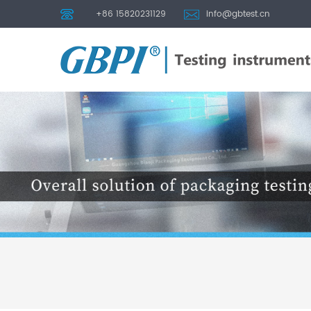
+86 15820231129
info@gbtest.cn