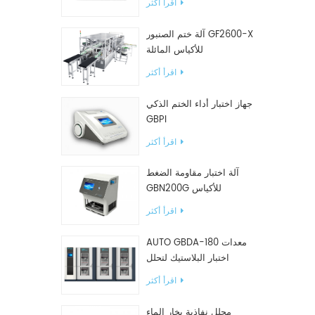
اقرأ أكثر
آلة ختم الصنبور GF2600-X
للأكياس المائلة
اقرأ أكثر
جهاز اختبار أداء الختم الذكي
GBPI
اقرأ أكثر
آلة اختبار مقاومة الضغط
GBN200G للأكياس
البلاستيكية
اقرأ أكثر
AUTO GBDA-180 معدات
اختبار البلاستيك لتحلل
السماد
اقرأ أكثر
محلل نفاذية بخار الماء