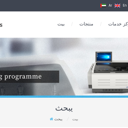
Ar
En
ز خدمات
منتجات
بيت
/
/
يبحث
بيت
يبحث
/