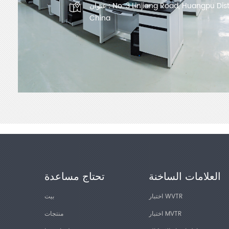
No. 3 Linjiang Road, Huangpu Dis
عنوان :
China
العلامات الساخنة
تحتاج مساعدة
اختبار WVTR
بيت
اختبار MVTR
منتجات