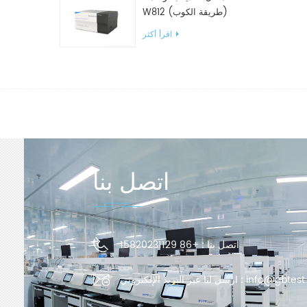
W812 (طريقة الكوب)
معدات اختبار WVTR للتغليف
اقرأ أكثر
اتصل بنا
اتصل بنا :
+86 15820231129
info@gbtest
ارسل لنا عبر البريد الإلكتروني :