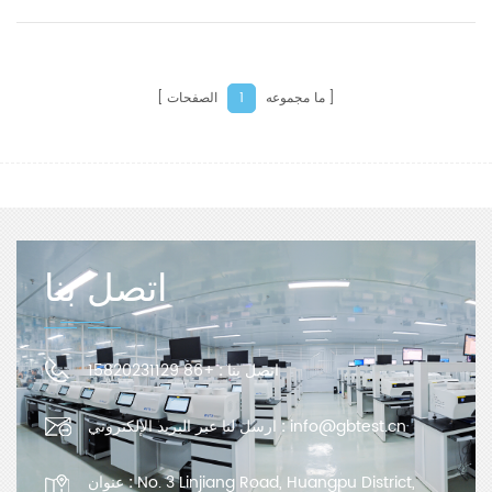
ومتطلبات السوق. صُمم خصيصًا لاختبار مقاومة الضغط وقوة
الانفجار لأكياس التغليف المختلفة. يُعد هذا الجهاز حلاً مثاليًا
لاختبار صناعات مثل فحص الجودة، واختبار الأدوية، والبحث
العلمي، والتغليف، والأفلام، والأغذية، والأدوية، والمواد الكيميائية
اليومية.
ما مجموعه
الصفحات
1
اتصل بنا
اتصل بنا :
+86 15820231129
info@gbtest.cn
ارسل لنا عبر البريد الإلكتروني :
No. 3 Linjiang Road, Huangpu District,
عنوان :