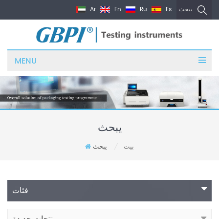
Ar
En
Ru
Es
يبحث
MENU
يبحث
بيت
يبحث
/
فئات