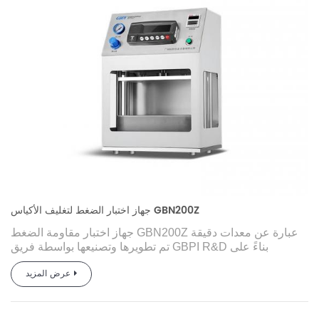
جهاز اختبار الضغط لتغليف الأكياس GBN200Z
جهاز اختبار مقاومة الضغط GBN200Z عبارة عن معدات دقيقة
تم تطويرها وتصنيعها بواسطة فريق GBPI R&D بناءً على
متطلبات GB والمعايير الأخرى وطلب السوق، والتي يتم
عرض المزيد
استخدامها بشكل احترافي لاختبار أداء مقاومة الضغط وقوة
الانفجار لأكياس التغليف المختلفة.
يتم استخدامه في فحص الجودة واختبار الأدوية والبحث العلمي
والتعبئة والتغليف والأفلام والمواد الغذائية والأدوية والكيميائية