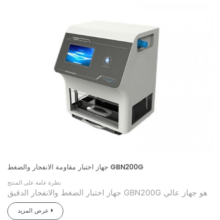
اليومية وغيرها من الصناعات.
جهاز اختبار مقاومة الانفجار والضغط GBN200G
نظرة عامة على المنتج
جهاز اختبار الضغط والانفجار الدقيق GBN200G هو جهاز عالي
الدقة، طوره وصنعه فريق البحث والتطوير في شركة قوانغتشو
عرض المزيد
ستاندرد إنترناشونال، ملتزمًا بمتطلبات المعيار البريطاني