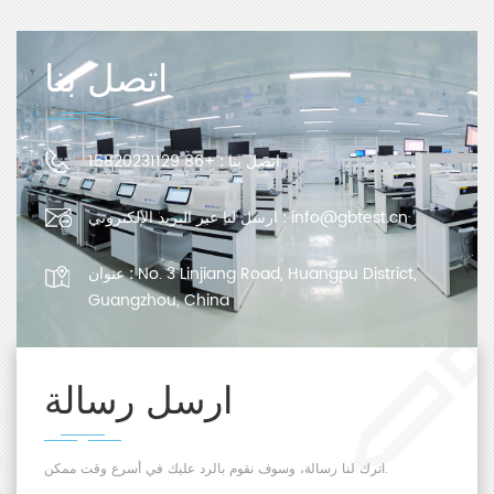
اتصل بنا
اتصل بنا :
+86 15820231129
info@gbtest.cn
ارسل لنا عبر البريد الإلكتروني :
No. 3 Linjiang Road, Huangpu District,
عنوان :
Guangzhou, China
ارسل رسالة
اترك لنا رسالة، وسوف نقوم بالرد عليك في أسرع وقت ممكن.