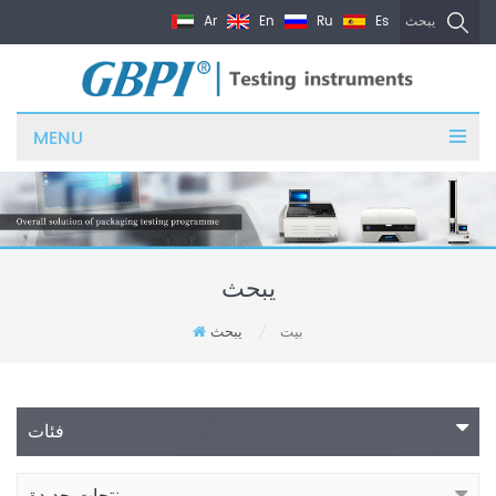
Ar
En
Ru
Es
يبحث
MENU
يبحث
بيت
يبحث
/
فئات