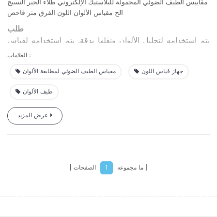
مقاييس الطيف الضوئي المحمولة للبلاستيك الإلكتروني طلاء الحبر النسيج
الخ مقياس الألوان اللون الفرق متر فاحص
طلب
يتم استخدامه لتحليل الألوان ونقلها بدقة. يتم استخدامه لقياس
الألوان بدقة ومراقبة الجودة في الإلكترونيات البلاستيكية، وحبر
العلامات :
الطلاء، وطباعة المنسوجات والملابس، والطباعة، والسيراميك،
جهاز قياس اللون
مقياس الطيف الضوئي لمطابقة الألوان
وما إلى ذلك؛ ويمكن استخدامه لقياس عينة مضان.
طيف الألوان
عرض المزيد
ما مجموعه
الصفحات
1