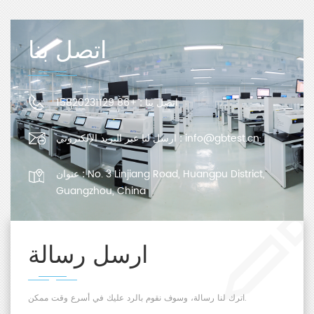
اتصل بنا
اتصل بنا :
+86 15820231129
info@gbtest.cn
ارسل لنا عبر البريد الإلكتروني :
No. 3 Linjiang Road, Huangpu District,
عنوان :
Guangzhou, China
ارسل رسالة
اترك لنا رسالة، وسوف نقوم بالرد عليك في أسرع وقت ممكن.