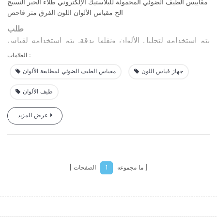
مقاييس الطيف الضوئي المحمولة للبلاستيك الإلكتروني طلاء الحبر النسيج
الخ مقياس الألوان اللون الفرق متر فاحص
طلب
يتم استخدامه لتحليل الألوان ونقلها بدقة. يتم استخدامه لقياس
الألوان بدقة ومراقبة الجودة في الإلكترونيات البلاستيكية، وحبر
العلامات :
الطلاء، وطباعة المنسوجات والملابس، والطباعة، والسيراميك،
جهاز قياس اللون
مقياس الطيف الضوئي لمطابقة الألوان
وما إلى ذلك؛ ويمكن استخدامه لقياس عينة مضان.
طيف الألوان
عرض المزيد
ما مجموعه
الصفحات
1