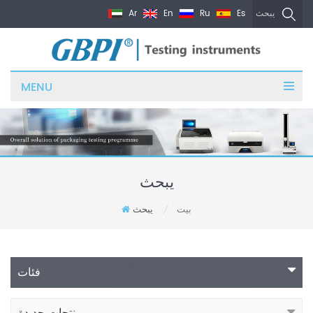
Ar
En
Ru
Es
يبحث
MENU
يبحث
بيت
يبحث
/
فئات