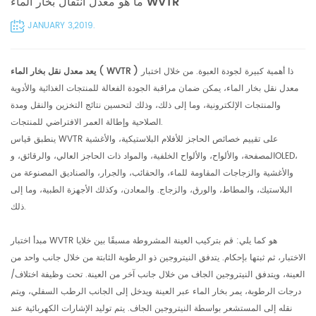
ما هو معدل انتقال بخار الماء WVTR
JANUARY 3,2019.
ذا أهمية كبيرة لجودة العبوة. من خلال اختبار
)
WVTR
يعد معدل نقل بخار الماء (
معدل نقل بخار الماء، يمكن ضمان مراقبة الجودة الفعالة للمنتجات الغذائية والأدوية
والمنتجات الإلكترونية، وما إلى ذلك، وذلك لتحسين نتائج التخزين والنقل ومدة
الصلاحية وإطالة العمر الافتراضي للمنتجات.
ينطبق قياس WVTR على تقييم خصائص الحاجز للأفلام البلاستيكية، والأغشية
المصفحة، والألواح، والألواح الخلفية، والمواد ذات الحاجز العالي، والرقائق، وOLED،
والأغشية والزجاجات المقاومة للماء، والحقائب، والجرار، والصناديق المصنوعة من
البلاستيك، والمطاط، والورق، والزجاج. والمعادن، وكذلك الأجهزة الطبية، وما إلى
ذلك.
مبدأ اختبار WVTR هو كما يلي: قم بتركيب العينة المشروطة مسبقًا بين خلايا
الاختبار، ثم ثبتها بإحكام. يتدفق النيتروجين ذو الرطوبة الثابتة من خلال جانب واحد من
العينة، ويتدفق النيتروجين الجاف من خلال جانب آخر من العينة. تحت وظيفة اختلاف/
درجات الرطوبة، يمر بخار الماء عبر العينة ويدخل إلى الجانب الرطب السفلي، ويتم
نقله إلى المستشعر بواسطة النيتروجين الجاف. يتم توليد الإشارات الكهربائية عند