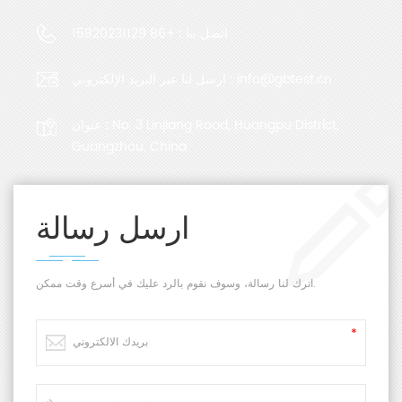
اتصل بنا :
+86 15820231129
info@gbtest.cn
ارسل لنا عبر البريد الإلكتروني :
No. 3 Linjiang Road, Huangpu District,
عنوان :
Guangzhou, China
ارسل رسالة
اترك لنا رسالة، وسوف نقوم بالرد عليك في أسرع وقت ممكن.