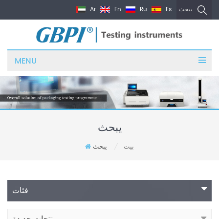
Ar
En
Ru
Es
يبحث
MENU
يبحث
بيت
يبحث
/
فئات