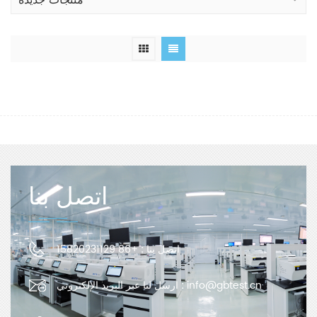
منتجات جديدة
اتصل بنا
اتصل بنا :
+86 15820231129
info@gbtest.cn
ارسل لنا عبر البريد الإلكتروني :