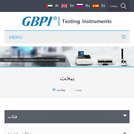
Ar
En
Ru
Es
يبحث
MENU
يبحث
بيت
يبحث
/
فئات