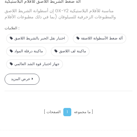
آلة ضغط الشريط اللاصق للأفلام البلاستيكية
إن أسطوانة الشريط اللاصق GX-Y2 مناسبة للأفلام البلاستيكية
والمطبوعات الزخرفية للسيلوفان (بما في ذلك مطبوعات الأفلام
المركبة) التي يتم إنتاجها عن طريق عملية الطباعة بالحفر. يتم استخدامه
العلامات :
أيضًا لاختبار حالة التصاق الطبقة السطحية المكونة من طلاء الفراغ وطلاء
السطح والتركيب والعمليات الأخرى ذات الصلة.
آلة ضغط الأسطوانة اللاصقة
اختبار نقل الحبر بالشريط اللاصق
ماكينة لف اللاصق
ماكينة درفلة المواد
جهاز اختبار قوة الشد العالمي
عرض المزيد
ما مجموعه
الصفحات
1