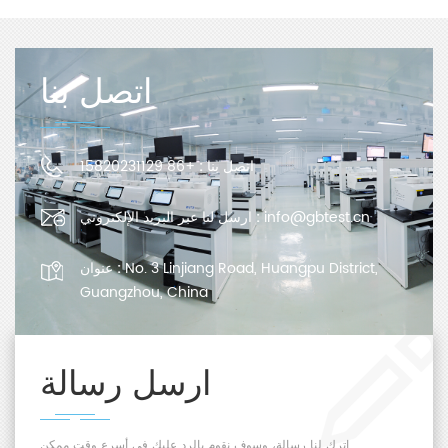
اتصل بنا
اتصل بنا :
+86 15820231129
info@gbtest.cn
ارسل لنا عبر البريد الإلكتروني :
No. 3 Linjiang Road, Huangpu District,
عنوان :
Guangzhou, China
ارسل رسالة
اترك لنا رسالة، وسوف نقوم بالرد عليك في أسرع وقت ممكن.