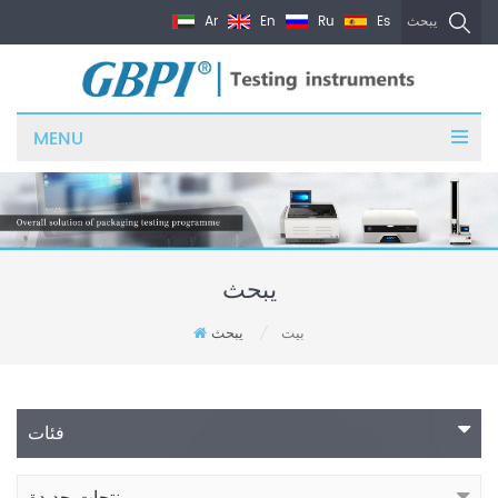
Ar
En
Ru
Es
يبحث
MENU
يبحث
بيت
يبحث
/
فئات