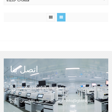
منتجات جديدة
اتصل بنا
اتصل بنا :
+86 15820231129
info@gbtest.cn
ارسل لنا عبر البريد الإلكتروني :