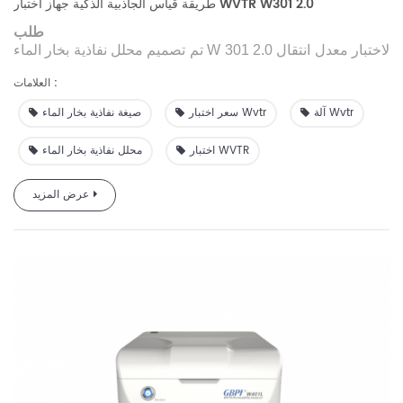
طريقة قياس الجاذبية الذكية جهاز اختبار WVTR W301 2.0
طلب
لاختبار معدل انتقال
301 2.0
تم تصميم محلل نفاذية بخار الماء W
بخار الماء (WVTR) للأغشية أو المواد الورقية
باستخدام مبدأ
العلامات :
الطريقة الوزنية.
آلة Wvtr
سعر اختبار Wvtr
صيغة نفاذية بخار الماء
اختبار WVTR
محلل نفاذية بخار الماء
عرض المزيد