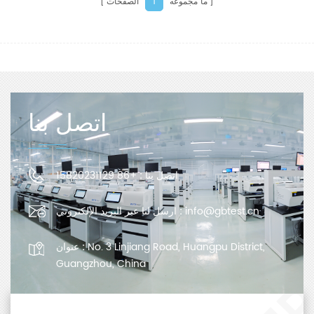
ما مجموعه
الصفحات
1
اتصل بنا
اتصل بنا :
+86 15820231129
info@gbtest.cn
ارسل لنا عبر البريد الإلكتروني :
No. 3 Linjiang Road, Huangpu District,
عنوان :
Guangzhou, China