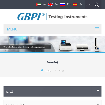
Ar
En
Ru
Es
يبحث
MENU
يبحث
بيت
يبحث
/
فئات