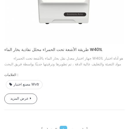
طريقة الأشعة تحت الحمراء محلل نفاذية بخار الماء W401L
W401L هو أداة اختبار
جهاز اختبار معدل نقل بخار الماء بالأشعة
تحت الحمراء
مواد التعبئة والتغليف عالية الدقة
،
تم تطويرها وترقيتها حديثًا بواسطة فريق البحث
استنادًا إلى متطلبات ASTM وGB القياسية وطلب السوق. يتم
GBPI
والتطوير
العلامات :
استخدامه لاختبار معدل انتقال بخار الماء
للعينات تحت ظروف درجة الحرارة
والرطوبة المحددة. إنها مناسبة لاختبار أداء
معدل نقل بخار الماء
للأفلام والصفائح
مصنع اختبار Wvtr
والأوراق والعبوات والمواد المختلفة في مجالات الغذاء والدواء والمعدات الطبية
والكيمياء اليومية والإلكترونيات الضوئية وما إلى ذلك.
عرض المزيد