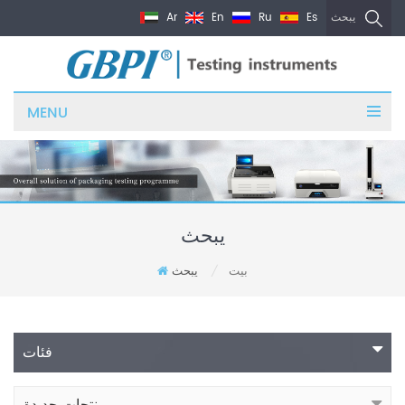
Ar
En
Ru
Es
يبحث
MENU
يبحث
بيت
يبحث
/
فئات