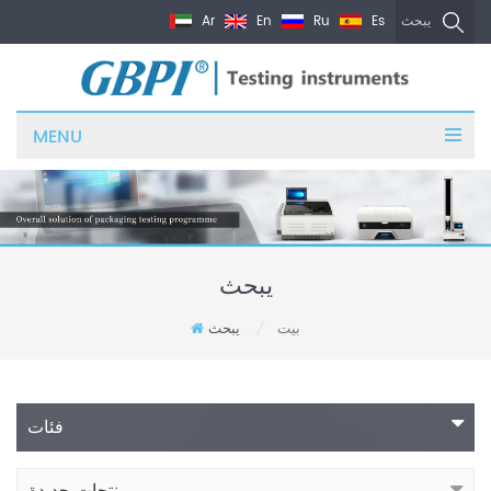
Ar
En
Ru
Es
يبحث
MENU
يبحث
بيت
يبحث
/
فئات