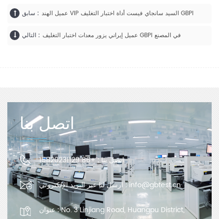
عميل الهند VIP السيد سانجاي فيست أداة اختبار التغليف GBPI
سابق :
عميل إيراني يزور معدات اختبار التغليف GBPI في المصنع
التالي :
اتصل بنا
اتصل بنا :
+86 15820231129
info@gbtest.cn
ارسل لنا عبر البريد الإلكتروني :
No. 3 Linjiang Road, Huangpu District,
عنوان :