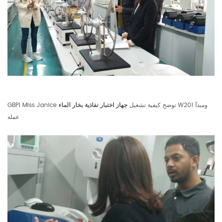
W201 ومبدأ
GBPI Miss Janice توضح كيفية تشغيل
جهاز اختبار نفاذية بخار الماء
عمله