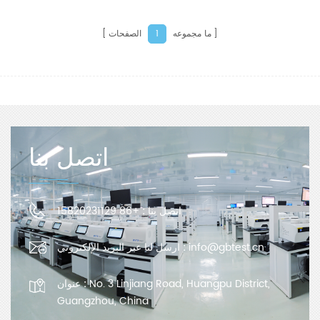
المختلفين.
ما مجموعه
الصفحات
1
اتصل بنا
اتصل بنا :
+86 15820231129
info@gbtest.cn
ارسل لنا عبر البريد الإلكتروني :
No. 3 Linjiang Road, Huangpu District,
عنوان :
Guangzhou, China