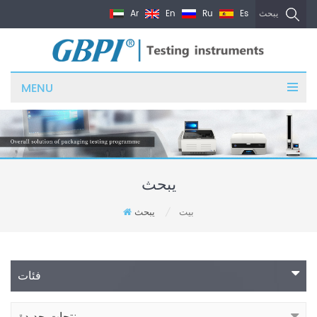
Ar
En
Ru
Es
يبحث
MENU
يبحث
بيت
يبحث
/
فئات