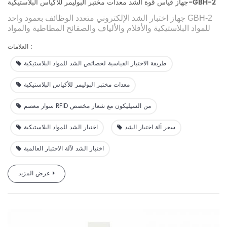
جهاز قياس قوة الشد معدات مختبر البوليمر للأكياس البلاستيكية-GBH-2
جهاز اختبار الشد الإلكتروني متعدد الوظائف بعمود واحد GBH-2
للمواد البلاستيكية والأفلام والألياف والصفائح المطاطية والمواد
المركبة والأشرطة ومواد التعبئة والتغليف الناعمة والورق
العلامات :
والأقمشة غير المنسوجة ومواد تعبئة الأدوية والمحاقن وأغطية
الزجاجات والسدادات المطاطية ومواد التعبئة والتغليف الأخرى
طريقة الاختبار القياسية لخصائص الشد للمواد البلاستيكية
يتم اختبارها للخصائص الميكانيكية لتلبية احتياجات المستخدمين
المختلفين.
معدات مختبر البوليمر للأكياس البلاستيكية
سوار معصم RFID من السيليكون مع شعار مخصص
سعر آلة اختبار الشد
اختبار الشد للمواد البلاستيكية
اختبار الشد لآلة الاختبار العالمية
عرض المزيد