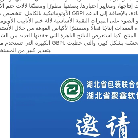
تاجها، ومعايير اختبارها. بصفتها مطورًا ومصنّعًا لآلات ختم الأ
الأوتوماتيكية بالكامل، تتخصص شركة GBPI في توفير معدات إنتاج أكياس الفوهة عالية الكفاءة، بال
ضوء على الميزات التقنية الأساسية لآلة ختم الأنابيب الأوتوما
لمعدات إنتاجًا فعالًا ومستقرًا لأكياس الفوهة من خلال الأتمتة
المنتج. كما استعرض النتائج الباهرة التي حققتها العديد من ال
الكبيرة التي تستخدم معدات GBPI، بما في ذلك التشغيل المستقر وكفاءة الإنتاج المُحسّنة ب
بتقدير كبير من المستخدمين.