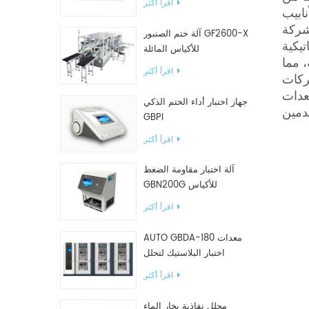
اقرأ أكثر
نابيب
إضافة إلى الدعم
آلة ختم الصنبور GF2600-X
تيكية
للأكياس المائلة
، مما
اقرأ أكثر
شركات
شكل كبير، والتي حظيت
جهاز اختبار أداء الختم الذكي
GBPI
اقرأ أكثر
آلة اختبار مقاومة الضغط
GBN200G للأكياس
البلاستيكية
اقرأ أكثر
AUTO GBDA-180 معدات
اختبار البلاستيك لتحلل
السماد
اقرأ أكثر
محلل نفاذية بخار الماء