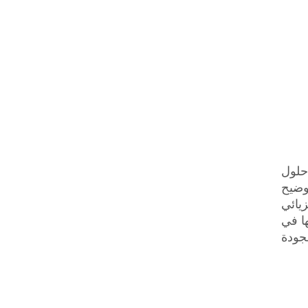
لتغليف،
وضيح
يائي
ا في