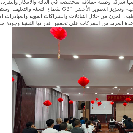
 شركة وطنية عملاقة متخصصة في الدقة والابتكار والتفرد، تلتزم GBPI بتوفير معدات اختبار متطورة 
لقطاع التعبئة والتغليف. وستواصل GBPI في المستقبل الاستفادة من مزاياها التكنولوجية، وتعزي
ليف المرن من خلال التبادلات والشراكات القوية والمبادرات ا