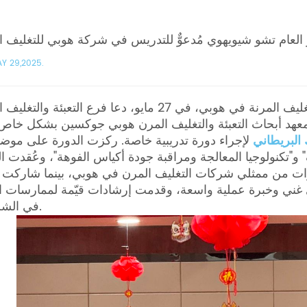
دير العام تشو شيويهوي مُدعوٌّ للتدريس في شركة هوبي للتغليف 
Y 29,2025.
لتعزيز التنمية عالية الجودة لصناعة التعبئة والتغليف المرنة في هوبي، في 27 مايو، دعا فرع التعبئة
ي ومعهد أبحاث التعبئة والتغليف المرن هوبي جوكسين بشكل خاص
البريطاني
لإجراء دورة تدريبية خاصة. ركزت الدورة على موض
ف" و"تكنولوجيا المعالجة ومراقبة جودة أكياس الفوهة"، وعُقدت ا
شرات من ممثلي شركات التغليف المرن في هوبي، بينما شاركت 
غني وخبرة عملية واسعة، وقدمت إرشادات قيّمة لممارسات الإ
في الشركات.