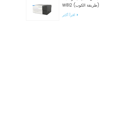
W812 (طريقة الكوب)
معدات اختبار WVTR للتغليف
اقرأ أكثر