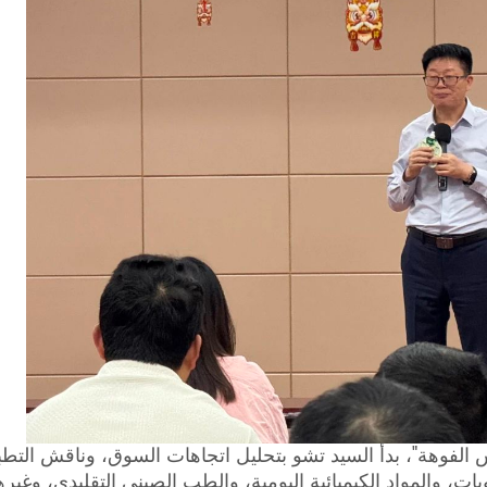
س الفوهة"، بدأ السيد تشو بتحليل اتجاهات السوق، وناقش التطب
ت، والمواد الكيميائية اليومية، والطب الصيني التقليدي، وغير