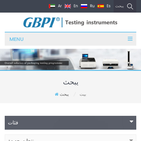
Ar
En
Ru
Es
يبحث
MENU
يبحث
بيت
يبحث
/
فئات