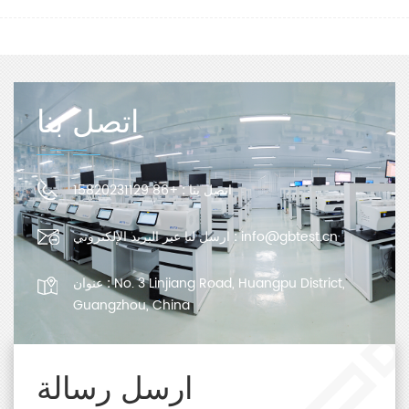
اتصل بنا
اتصل بنا :
+86 15820231129
info@gbtest.cn
ارسل لنا عبر البريد الإلكتروني :
No. 3 Linjiang Road, Huangpu District,
عنوان :
Guangzhou, China
ارسل رسالة