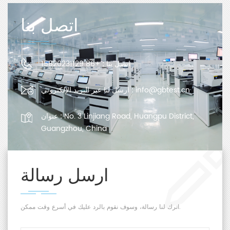
اتصل بنا
اتصل بنا :
+86 15820231129
info@gbtest.cn
ارسل لنا عبر البريد الإلكتروني :
No. 3 Linjiang Road, Huangpu District,
عنوان :
Guangzhou, China
ارسل رسالة
اترك لنا رسالة، وسوف نقوم بالرد عليك في أسرع وقت ممكن.