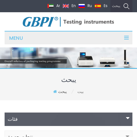
Ar
En
Ru
Es
يبحث
MENU
يبحث
بيت
يبحث
/
فئات