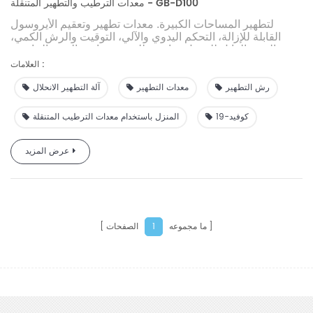
معدات الترطيب والتطهير المتنقلة - GB-D100
لتطهير المساحات الكبيرة. معدات تطهير وتعقيم الأيروسول
القابلة للإزالة، التحكم اليدوي والآلي، التوقيت والرش الكمي،
حجم الرش القابل للتعديل مناسب للمستشفيات والحرم الجامعي
والمحطات والمطارات وغيرها من الأماكن العامة الكبيرة.
العلامات :
تحت تأثير الهواء المضغوط، يتم ضخ المحلول الطبي من الفوهة
رش التطهير
معدات التطهير
آلة التطهير الانحلال
لتكوين أيونات الهباء الجوي من 2 إلى 10 ميكرومتر، والتي تندمج
بسرعة وبشكل كامل في الهواء المحيط؛ يقتل الكائنات الحية
الدقيقة المسببة للأمراض في الهواء، ويحقق مجموعة كاملة من
كوفيد-19
المنزل باستخدام معدات الترطيب المتنقلة
التطهير الخالي من الفضاء الميت للفضاء البيئي. بيئة معقمة. لن
تشكل الأجسام المعقمة تكثيفًا للندى أو قطرات.
عرض المزيد
ما مجموعه
الصفحات
1