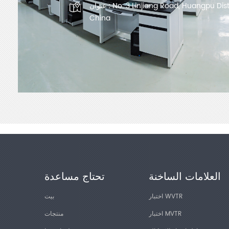
No. 3 Linjiang Road, Huangpu Dis
عنوان :
China
العلامات الساخنة
تحتاج مساعدة
اختبار WVTR
بيت
اختبار MVTR
منتجات