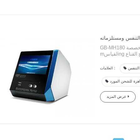
 التنفس ومستلزماته
تخصصة
GB-MH180
ing
لقياس
m
 مع متطلبات OSHA وGB
ع في
19083-2010.
 التنفس
العلامات :
 ومؤسسات الاختبار
الأخرى.
اهزة للشحن المورد
عرض المزيد