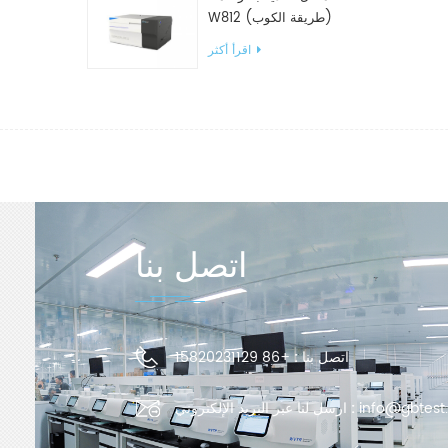
W812 (طريقة الكوب)
معدات اختبار WVTR للتغليف
اقرأ أكثر
اتصل بنا
اتصل بنا :
+86 15820231129
info@gbtest
ارسل لنا عبر البريد الإلكتروني :