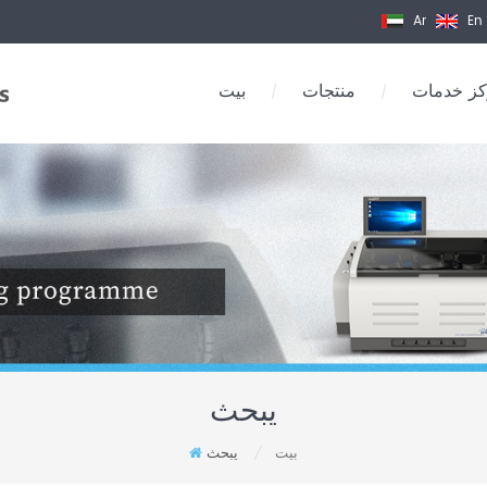
Ar
En
ز خدمات
منتجات
بيت
/
/
يبحث
بيت
يبحث
/