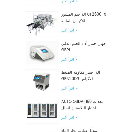
اقرأ أكثر
آلة ختم الصنبور GF2600-X
للأكياس المائلة
اقرأ أكثر
جهاز اختبار أداء الختم الذكي
GBPI
اقرأ أكثر
آلة اختبار مقاومة الضغط
GBN200G للأكياس
البلاستيكية
اقرأ أكثر
AUTO GBDA-180 معدات
اختبار البلاستيك لتحلل
السماد
اقرأ أكثر
محلل نفاذية بخار الماء