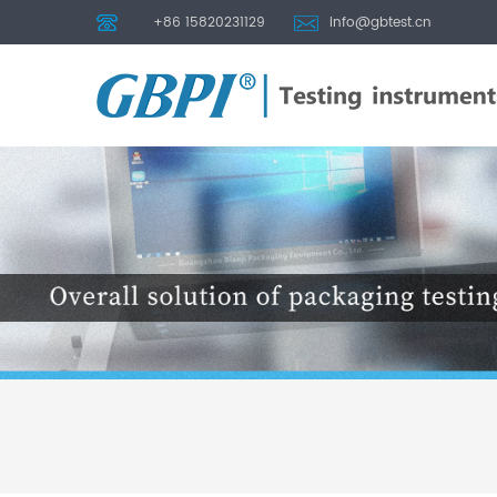
+86 15820231129
info@gbtest.cn