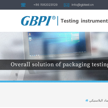
+86 15820231129
info@gbtest.cn
اد البلاستيكي