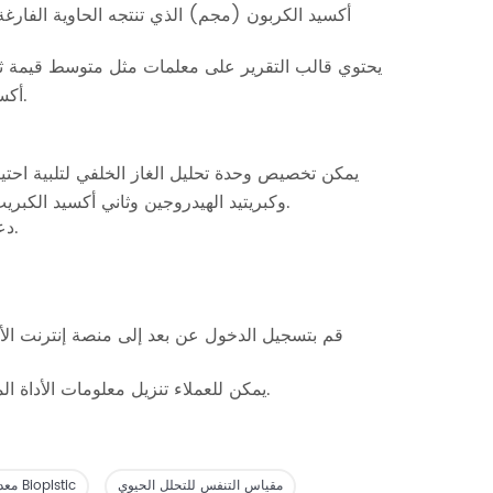
يحتوي قالب التقرير على معلمات مثل متوسط ​​قيمة ثا
أكسيد الكربون الناتج، ومعدل التحلل البيولوجي، ومعدل التحلل النسبي والوقت.
يمكن تخصيص وحدة تحليل الغاز الخلفي لتلبية احتياج
وكبريتيد الهيدروجين وثاني أكسيد الكبريت والرائحة والمركبات العضوية المتطايرة وغيرها من معلمات خصائص الغاز.
دعم تخصيص محطة 12/18/24/30 ، ودعم تخصيص وضع البيانات المتوسطة.
قم بتسجيل الدخول عن بعد إلى منصة إنترنت الأش
يمكن للعملاء تنزيل معلومات الأداة المطلوبة والمستندات ومقاطع الفيديو الخاصة بالتشغيل على المنصة بأنفسهم.
مقياس التنفس للتحلل الحيوي
معدات اختبار Bioplstic