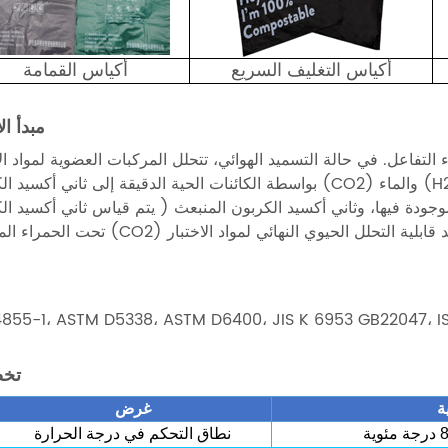
أكياس التغليف السريع
أكياس القمامة
مبدأ ال
التفاعل. في حالة التسميد الهوائي، تتحلل المركبات العضوية لمواد الا
بواسطة الكائنات الحية الدقيقة إلى ثاني أكسيد الكربون (CO2) والماء (H2O) والأملاح غير العضوية المتمعدنة والمو
ة فيها، وثاني أكسيد الكربون المنبعث ( يتم قياس ثاني أكسيد الكربون (CO2) بواسطة مستشعر تحليل
4855-1، ASTM D5338، ASTM D6400، JIS K 6953 GB22047، IS
تخ
ة
غرض
درجة مئوية
نطاق التحكم في درجة الحرارة