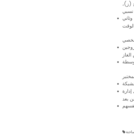
للقاح (ز)،
وثاني
شخصي
روجين
مختبر
إدارة