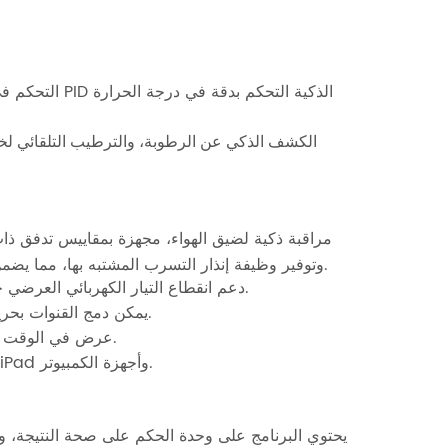
التحكم في درجة حرارة حمام الهواء بمقدار 360 درجة مئوية، يمكن لخوارزمية وحدة PID الذكية التحكم بدقة في درجة الحرارة
الكشف الذكي عن الرطوبة، والترطيب التلقائي لخزا
مراقبة ذكية لضيق الهواء، مجهزة بمقاييس تدفق ذات 
وتوفير وظيفة إنذار التسرب المشتبه بها، مما يضمن أن كل حاوية سماد يمكن أن تحافظ على ظروف تهوية كافية أثناء الاختبار.
دعم انقطاع التيار الكهربائي العرضي خلال فترة الاختبار، وستستمر استعادة وظيفة الاختبار بعد المكالمات الواردة.
يمكن دمج القنوات بحرية، ويمكن ضبط الأوضاع الفارغة والمرجعية والعينة بحرية للاختبار المستقل.
عرض في الوقت الحقيقي لمنحنى جودة ثاني أكسيد الكربون ومنحنى معدل التحلل البيولوجي.
دعم المراقبة عن بعد للعملية التجريبية من خلال الهواتف المحمولة وأجهزة iPad وأجهزة الكمبيوتر.