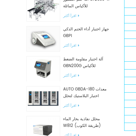
للأكياس المائلة
اقرأ أكثر
جهاز اختبار أداء الختم الذكي
GBPI
اقرأ أكثر
آلة اختبار مقاومة الضغط
GBN200G للأكياس
البلاستيكية
اقرأ أكثر
AUTO GBDA-180 معدات
اختبار البلاستيك لتحلل
السماد
اقرأ أكثر
محلل نفاذية بخار الماء
W812 (طريقة الكوب)
معدات اختبار WVTR للتغليف
اقرأ أكثر