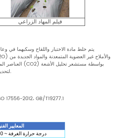
فيلم المهاد الزراعي
يتم خلط مادة الاختبار واللقاح وسكبهما في وعاء 
العناصر الموجود
تحت الحمراء المستمر (CO2) لتحديد قابلية التحلل الحيوي النهائي لمواد الاختبار.
O 17556-2012، GB/T19277.1
المعايير الفني
درجة حرارة الغرفة ~ 80