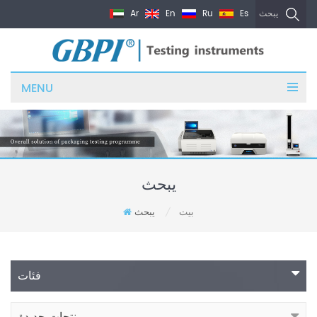
Ar
En
Ru
Es
يبحث
MENU
يبحث
بيت
يبحث
/
فئات