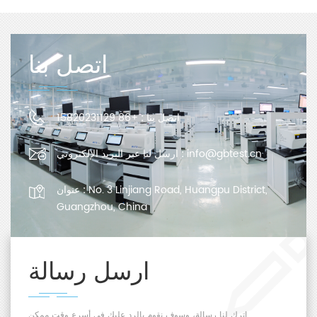
اتصل بنا
اتصل بنا :
+86 15820231129
info@gbtest.cn
ارسل لنا عبر البريد الإلكتروني :
No. 3 Linjiang Road, Huangpu District,
عنوان :
Guangzhou, China
ارسل رسالة
اترك لنا رسالة، وسوف نقوم بالرد عليك في أسرع وقت ممكن.