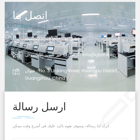
اتصل بنا
اتصل بنا :
+86 15820231129
info@gbtest.cn
ارسل لنا عبر البريد الإلكتروني :
No. 3 Linjiang Road, Huangpu District,
عنوان :
Guangzhou, China
ارسل رسالة
اترك لنا رسالة، وسوف نقوم بالرد عليك في أسرع وقت ممكن.