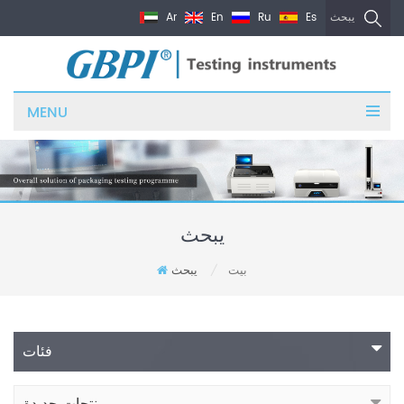
Ar
En
Ru
Es
يبحث
MENU
يبحث
بيت
يبحث
/
فئات