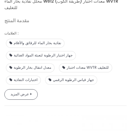
محلل نفاذية بخار الماء W812 (طريقة الكوب) معدات اختبار WVTR
للتغليف
مقدمة المنتج
يعتمد هذا المنتج على مبدأ اختبار نقل بخار الماء بطريقة
العلامات :
الكوب، وقد تم تصميمه وتصنيعه وفقًا لمعايير ASTM E96، GB/T
نفاذية بخار الماء للرقائق والأفلام
1037، ويوفر نطاقًا واسعًا وكشفًا عالي الكفاءة لمعدل نقل بخار
الماء منخفض ومتوسط ​​وعالي. مواد حاجز بخار الماء. امتحان.
جهاز اختبار الرطوبة لتعبئة المواد الغذائية
إنها مناسبة لاختبار أداء نقل بخار الماء للأفلام والصفائح
والورق والأقمشة والأقمشة غير المنسوجة والمواد ذات الصلة في
معدات اختبار WVTR للتغليف
معدل انتقال بخار الرطوبة
مجالات الغذاء والدواء والمعدات الطبية والمواد الكيميائية اليومية
وما إلى ذلك.
جهاز قياس الرطوبة الرقمي
اختبارات النفاذية
عرض المزيد