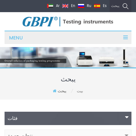
Ar
En
Ru
Es
يبحث
MENU
يبحث
بيت
يبحث
/
فئات