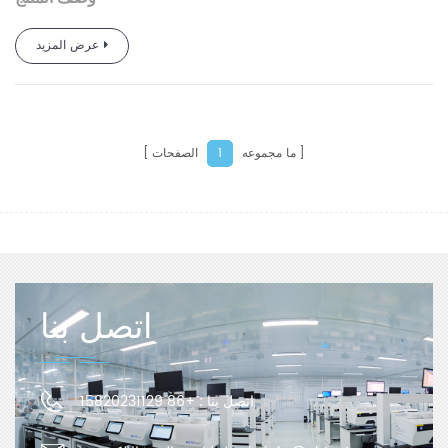
يعتمد هذا المنتج على مبدأ اختبار نقل بخار الماء بطريقة
عرض المزيد
الكوب، وقد تم تصميمه وتصنيعه وفقًا لمعايير ASTM E96، GB/T
1037، ويوفر نطاقًا واسعًا وكشفًا عالي الكفاءة لمعدل نقل بخار
الماء منخفض ومتوسط ​​وعالي. مواد حاجز بخار الماء. امتحان.
ما مجموعه
الصفحات
1
اتصل بنا
اتصل بنا :
+86 15820231129