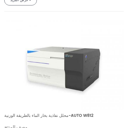
عرض المزيد
إنها مناسبة لاختبار أداء نقل بخار الماء للأفلام والصفائح والأوراق والأقمشة
والأقمشة غير المنسوجة والمواد ذات الصلة في مجالات الأغذية والأدوية
والأجهزة الطبية والمواد الكيميائية اليومية وما إلى ذلك.
محلل نفاذية بخار الماء بالطريقة الوزنية-AUTO W812
وصف المنتج