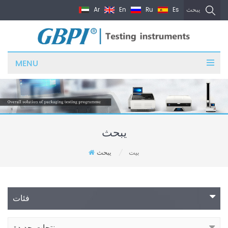
Ar
En
Ru
Es
يبحث
MENU
يبحث
بيت
يبحث
/
فئات