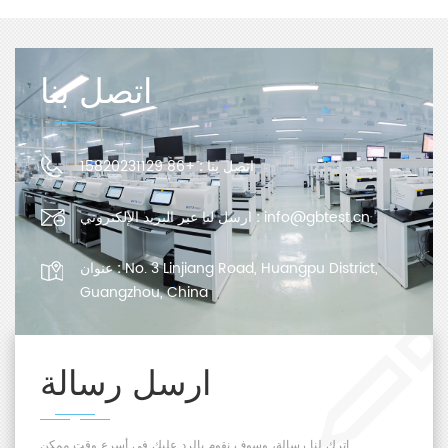
اتصل بنا
اتصل بنا :
+86 15820231129
info@gbtest.cn
ارسل لنا عبر البريد الإلكتروني :
No. 3 Linjiang Road, Huangpu District,
عنوان :
Guangzhou, China
ارسل رسالة
اترك لنا رسالة، وسوف نقوم بالرد عليك في أسرع وقت ممكن.