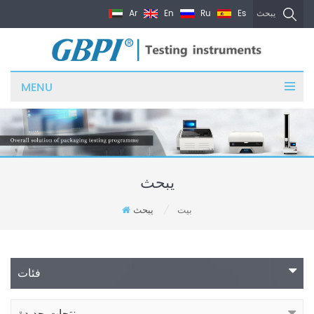
Ar
En
Ru
Es
يبحث
MENU
يبحث
بيت
يبحث
/
فئات