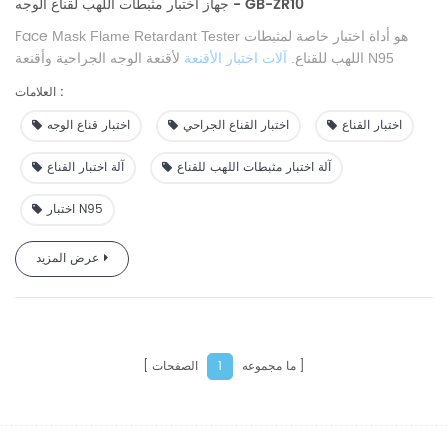
جهاز اختبار مثبطات اللهب لقناع الوجه - GB-ZR10
Face
Mask Flame Retardant Tester هو أداة اختبار خاصة لمثبطات
اللهب للقناع.
آلات اختبار الأقنعة
لأقنعة الوجه الجراحية وأقنعة N95
.
والنسيج المنصهر
العلامات :
اختبار القناع
اختبار القناع الجراحي
اختبار قناع الوجه
آلة اختبار مثبطات اللهب للقناع
آلة اختبار القناع
اختبار N95
عرض المزيد
ما مجموعه
الصفحات
1