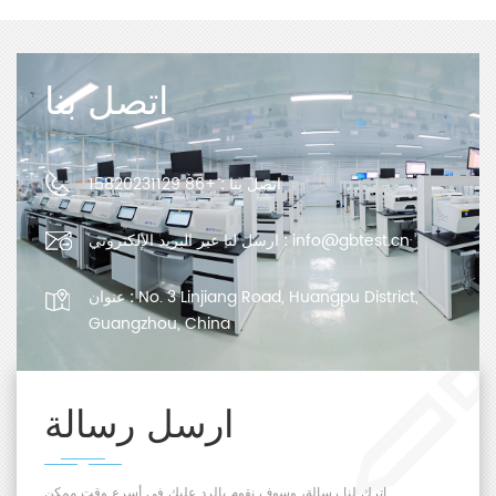
اتصل بنا
اتصل بنا :
+86 15820231129
info@gbtest.cn
ارسل لنا عبر البريد الإلكتروني :
No. 3 Linjiang Road, Huangpu District,
عنوان :
Guangzhou, China
ارسل رسالة
اترك لنا رسالة، وسوف نقوم بالرد عليك في أسرع وقت ممكن.