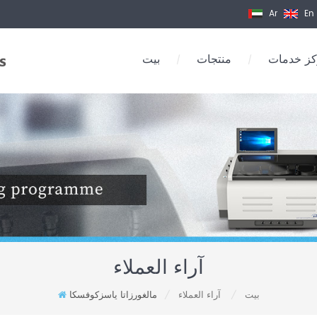
Ar
En
ز خدمات
منتجات
بيت
/
/
آراء العملاء
بيت
آراء العملاء
مالغورزاتا ياسزكوفسكا
/
/