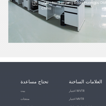
No. 3 Linjiang Road, Huangpu Dis
عنوان :
China
العلامات الساخنة
تحتاج مساعدة
اختبار WVTR
بيت
اختبار MVTR
منتجات