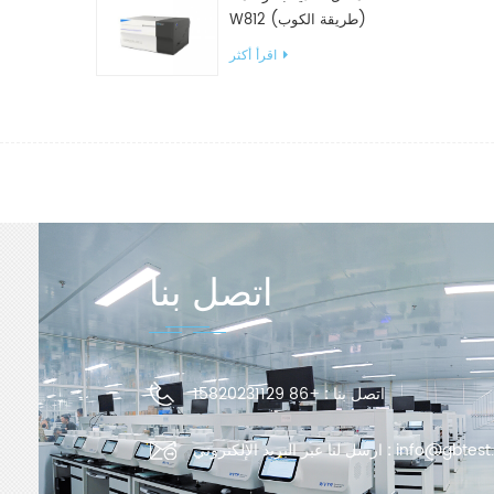
W812 (طريقة الكوب)
معدات اختبار WVTR للتغليف
اقرأ أكثر
اتصل بنا
اتصل بنا :
+86 15820231129
info@gbtest
ارسل لنا عبر البريد الإلكتروني :