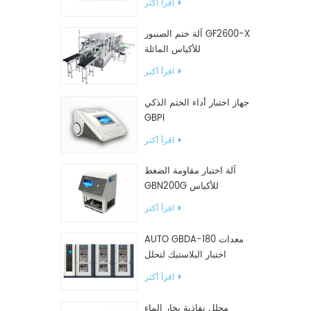
اقرأ أكثر
آلة ختم الصنبور GF2600-X
للأكياس المائلة
اقرأ أكثر
جهاز اختبار أداء الختم الذكي
GBPI
اقرأ أكثر
آلة اختبار مقاومة الضغط
GBN200G للأكياس
البلاستيكية
اقرأ أكثر
AUTO GBDA-180 معدات
اختبار البلاستيك لتحلل
السماد
اقرأ أكثر
محلل نفاذية بخار الماء