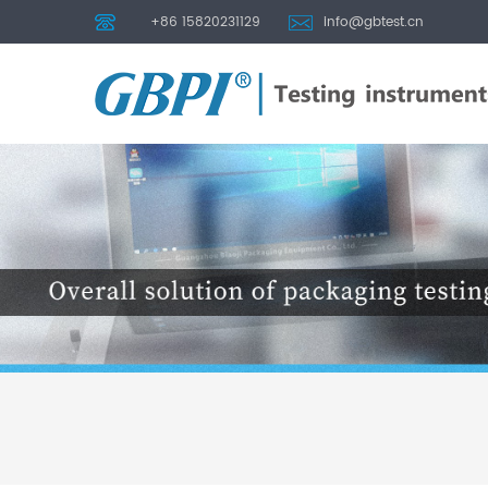
+86 15820231129
info@gbtest.cn