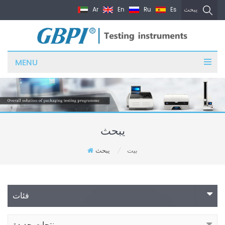
Ar
En
Ru
Es
يبحث
MENU
يبحث
بيت
يبحث
/
فئات