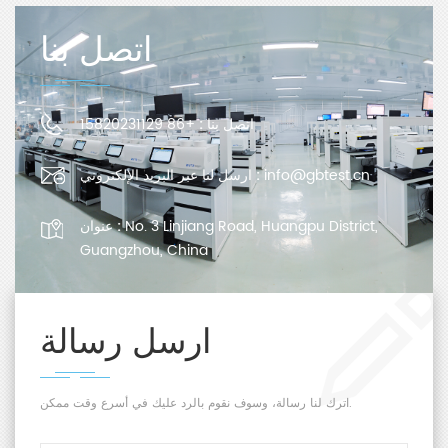
اتصل بنا
اتصل بنا :
+86 15820231129
info@gbtest.cn
ارسل لنا عبر البريد الإلكتروني :
No. 3 Linjiang Road, Huangpu District,
عنوان :
Guangzhou, China
ارسل رسالة
اترك لنا رسالة، وسوف نقوم بالرد عليك في أسرع وقت ممكن.