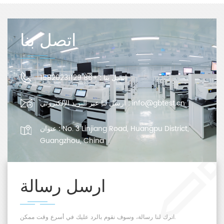
اتصل بنا
اتصل بنا :
+86 15820231129
info@gbtest.cn
ارسل لنا عبر البريد الإلكتروني :
No. 3 Linjiang Road, Huangpu District,
عنوان :
Guangzhou, China
ارسل رسالة
اترك لنا رسالة، وسوف نقوم بالرد عليك في أسرع وقت ممكن.