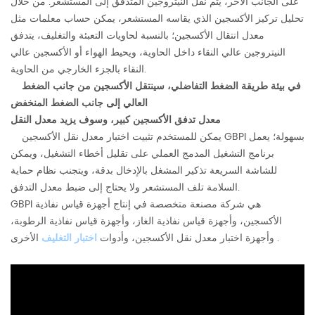
على الجانب الآخر، يتم نقل النيتروجين المتدفق إلى المستشعر. من خلال
تحليل تركيز الأكسجين الذي يقاسه المستشعر، يمكن حساب معلمات مثل
معدل انتقال الأكسجين؛ بالنسبة لحاويات التعبئة والتغليف، يتدفق
النيتروجين عالي النقاء داخل الحاوية، ويحيط الهواء أو الأكسجين عالي
النقاء بالجزء الخارجي من الحاوية.
في بيئة طريقة الضغط التفاضلي، سينتقل الأكسجين من جانب الضغط
العالي إلى جانب الضغط المنخفض
معدل تدفق الأكسجين كبير، وسوف يزيد معدل النقل
يمكن للمستخدم تثبيت اختبار معدل نقل الأكسجين GBPI بسهولة؛ يعمل
برنامج التشغيل المدمج العملي على تقليل أخطاء التشغيل، ويمكن
للشاشة السريعة تذكير المشغل بالإدخال بدقة، ويتجنب نظام حماية
السلامة تلف المستشعر ولا يحتاج إلى ضبط معدل التدفق.
GBPI هي شركة مصنعة متخصصة في إنتاج أجهزة قياس نفاذية
الأكسجين، وأجهزة قياس نفاذية الغاز، وأجهزة قياس نفاذية الرطوبة،
الأخرى .
وأجهزة اختبار معدل نقل الأكسجين، وأدوات
اختبار التغليف