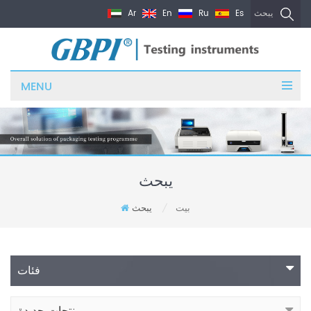
Ar
En
Ru
Es
يبحث
MENU
يبحث
بيت
يبحث
/
فئات