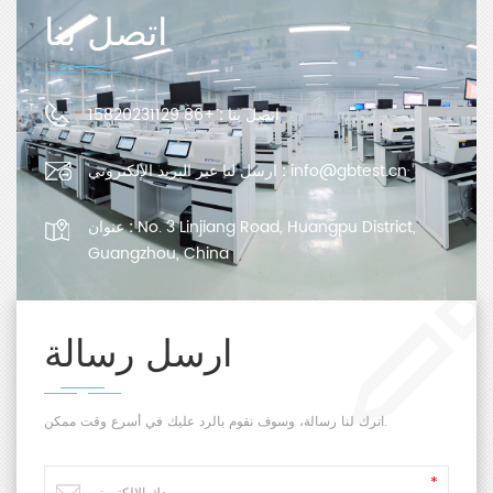
اتصل بنا
اتصل بنا :
+86 15820231129
info@gbtest.cn
ارسل لنا عبر البريد الإلكتروني :
No. 3 Linjiang Road, Huangpu District,
عنوان :
Guangzhou, China
ارسل رسالة
اترك لنا رسالة، وسوف نقوم بالرد عليك في أسرع وقت ممكن.