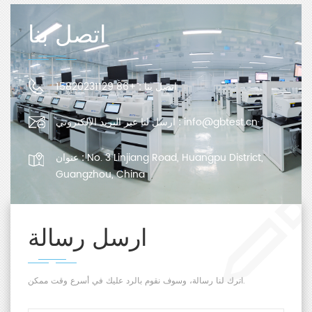
اتصل بنا
اتصل بنا :
+86 15820231129
info@gbtest.cn
ارسل لنا عبر البريد الإلكتروني :
No. 3 Linjiang Road, Huangpu District,
عنوان :
Guangzhou, China
ارسل رسالة
اترك لنا رسالة، وسوف نقوم بالرد عليك في أسرع وقت ممكن.