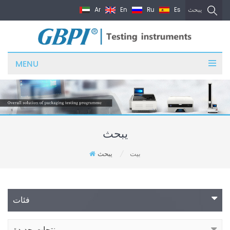
Ar
En
Ru
Es
يبحث
MENU
يبحث
بيت
يبحث
/
فئات