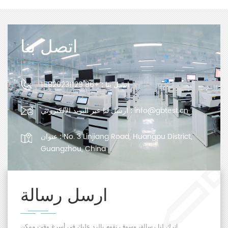
اتصل بنا
اتصل بنا :
+86 15820231129
info@gbtest.cn
ارسل لنا عبر البريد الإلكتروني :
No. 3 Linjiang Road, Huangpu District,
عنوان :
Guangzhou, China
ارسل رسالة
اترك لنا رسالة، وسوف نقوم بالرد عليك في أسرع وقت ممكن.