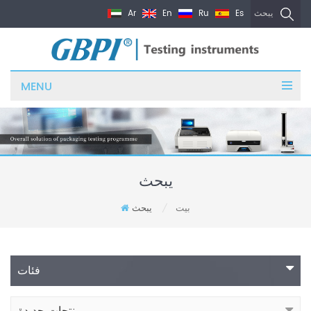
Ar
En
Ru
Es
يبحث
MENU
يبحث
بيت
يبحث
/
فئات