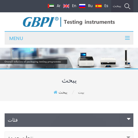
Ar
En
Ru
Es
يبحث
MENU
يبحث
بيت
يبحث
/
فئات