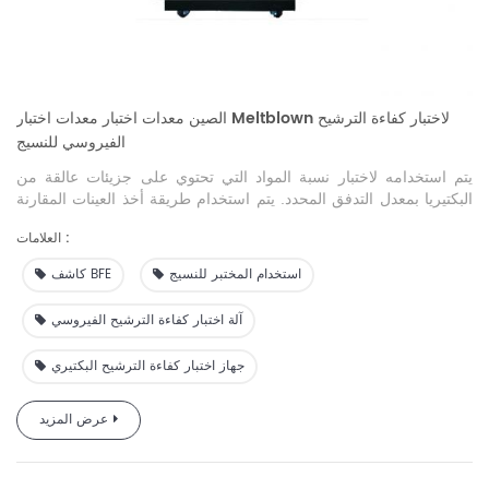
الصين معدات اختبار معدات اختبار Meltblown لاختبار كفاءة الترشيح
الفيروسي للنسيج
يتم استخدامه لاختبار نسبة المواد التي تحتوي على جزيئات عالقة من
البكتيريا بمعدل التدفق المحدد. يتم استخدام طريقة أخذ العينات المقارنة
المتزامنة لمسار الغاز المزدوج لتحسين دقة أخذ العينات، وهي مناسبة
العلامات :
لاختبار أداء كفاءة الترشيح البكتيري للأقنعة الجراحية الطبية من قبل
أقسام التفتيش المترولوجي ومعاهد البحث العلمي ومصنعي الأقنعة الطبية
استخدام المختبر للنسيج
كاشف BFE
والإدارات الأخرى ذات الصلة.
آلة اختبار كفاءة الترشيح الفيروسي
جهاز اختبار كفاءة الترشيح البكتيري
عرض المزيد