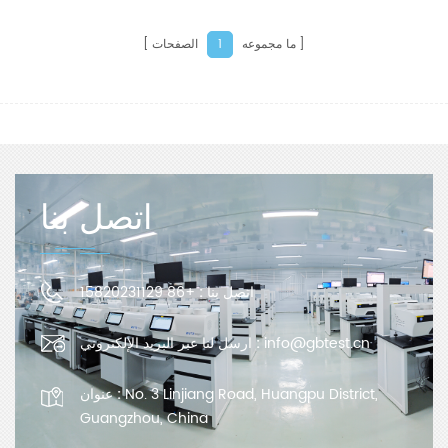
ما مجموعه
الصفحات
1
اتصل بنا
اتصل بنا :
+86 15820231129
info@gbtest.cn
ارسل لنا عبر البريد الإلكتروني :
No. 3 Linjiang Road, Huangpu District,
عنوان :
Guangzhou, China