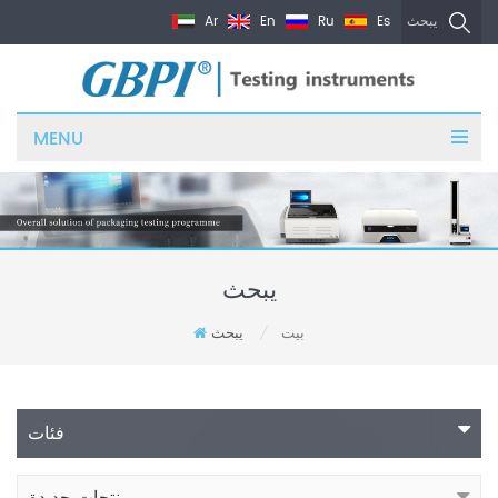
Ar
En
Ru
Es
يبحث
MENU
يبحث
بيت
يبحث
/
فئات