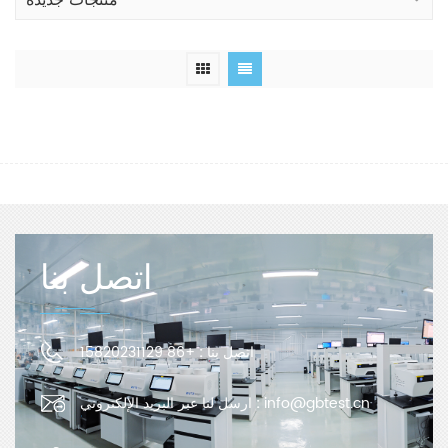
منتجات جديدة
اتصل بنا
اتصل بنا :
+86 15820231129
info@gbtest.cn
ارسل لنا عبر البريد الإلكتروني :