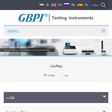
Ar
En
Ru
Es
يبحث
MENU
يبحث
بيت
يبحث
/
فئات