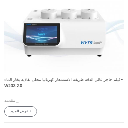
فيلم حاجز عالي الدقة طريقة الاستشعار كهربائيا محلل نفاذية بخار الماء-
W203 2.0
مقدمة
_
B
تم تصميم
،
الإلكتروليتي
طريقة الاستشعار
استنادًا إلى مبدأ اختبار
عرض المزيد
بخار الماء
محلل نفاذية
وتصنيع
W
203 2.0
وفقًا لمعيار GB/T 21529
،
الإلكتروليتي
التحليل
ISO15106-3، استنادًا إلى مبدأ اختبار طريقة
.
W203 2.0 مناسب لاختبار أداء نقل بخار الماء للأفلام، والصفائح،