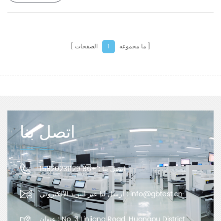
   Testing Principle

ما مجموعه
الصفحات
1
   Working Principle Diagram of Infrared Method

اتصل بنا
+86 15820231129
اتصل بنا :
ارسل لنا عبر البريد الإلكتروني :
info@gbtest.cn
عنوان :
No. 3 Linjiang Road, Huangpu District,