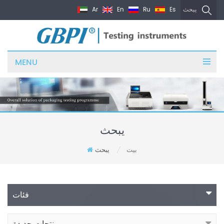
Ar
En
Ru
Es
يبحث
MENU
يبحث
بيت
يبحث
/
فئات