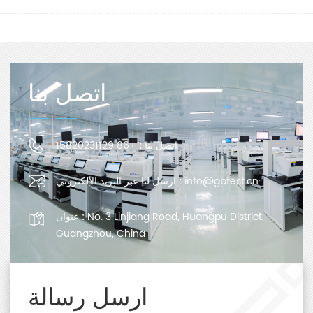
اتصل بنا
اتصل بنا :
+86 15820231129
info@gbtest.cn
ارسل لنا عبر البريد الإلكتروني :
No. 3 Linjiang Road, Huangpu District,
عنوان :
Guangzhou, China
ارسل رسالة