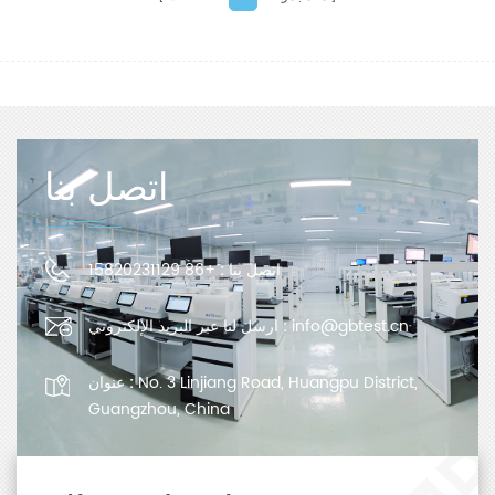
اتصل بنا
اتصل بنا :
+86 15820231129
info@gbtest.cn
ارسل لنا عبر البريد الإلكتروني :
No. 3 Linjiang Road, Huangpu District,
عنوان :
Guangzhou, China