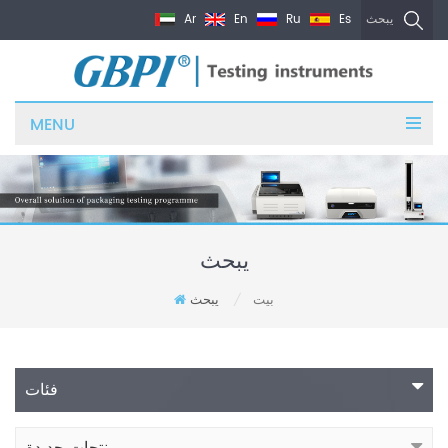
Ar
En
Ru
Es
يبحث
MENU
يبحث
بيت
يبحث
/
فئات